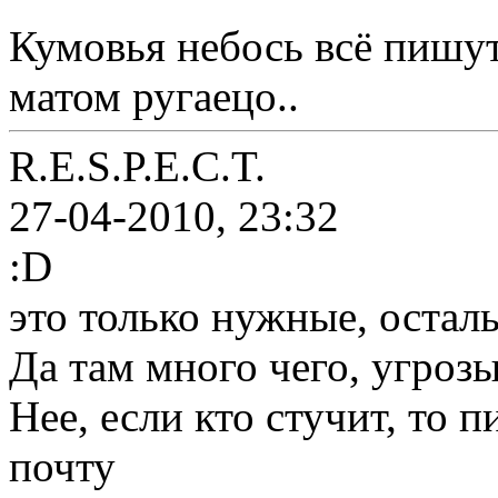
Кумовья небось всё пишут 
матом ругаецо..
R.E.S.P.E.C.T.
27-04-2010, 23:32
:D
это только нужные, остал
Да там много чего, угрозы
Нее, если кто стучит, то п
почту