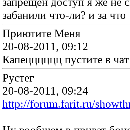
запрещён доступ я же не 
забанили что-ли? и за что
Приютите Меня
20-08-2011, 09:12
Капецццццц пустите в чат
Рустег
20-08-2011, 09:24
http://forum.farit.ru/show
Ну вообщем в приват боцо 